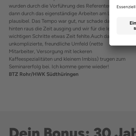
wurden durch die Vorführung des Referenten und
dann durch das eigenständige Arbeiten am Laptop
plausibel. Das Tempo war gut, nur schade das uns
hinten raus die Zeit ausging und wir für die letzten,
wichtigen Schritte etwas Zeit fehlte.Auch das
unkomplizierte, freundliche Umfeld (nette
Mitarbeiter, Versorgung mit leckeren
Kaffeespezialitäten und kleinem Imbiss) trugen zum
Seminarerfolg bei. Ich komme gerne wieder!
BTZ Rohr/HWK Südthüringen
Dein Bonus: 30 Jah