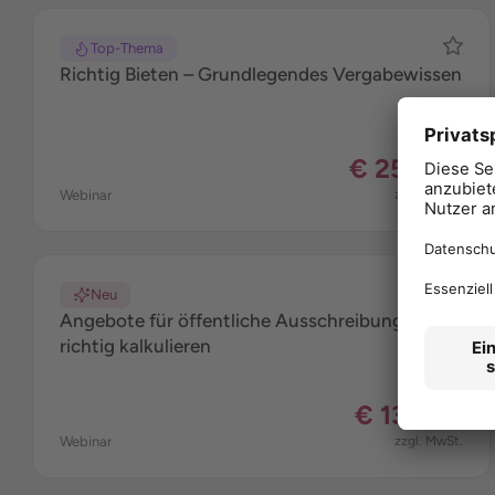
Top-Thema
Richtig Bieten – Grundlegendes Vergabewissen
€ 255,00
Webinar
zzgl. MwSt.
Neu
Angebote für öffentliche Ausschreibungen
richtig kalkulieren
€ 135,00
Webinar
zzgl. MwSt.