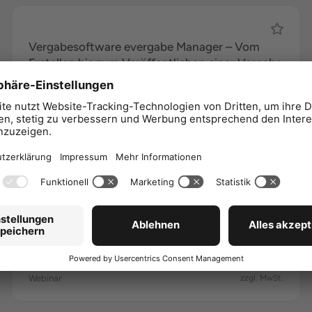
Vergabesoftware evergabe Manager – Vom
Erstellen bis zum Veröffentlichen einer Vergabe
€ 205,00
Webinar
zzgl. MwSt.
Top-Thema
Vergabesoftware evergabe Manager – Erstellen
von AI Leistungsverzeichnissen &
Eignungskatalogen
€ 255,00
Webinar
zzgl. MwSt.