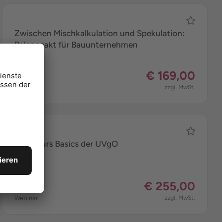
Zwischen Mischkalkulation und Spekulation:
Balanceakt für Bauunternehmen
€ 169,00
Webinar
zzgl. MwSt.
Crashkurs Basics der UVgO
€ 255,00
Webinar
zzgl. MwSt.